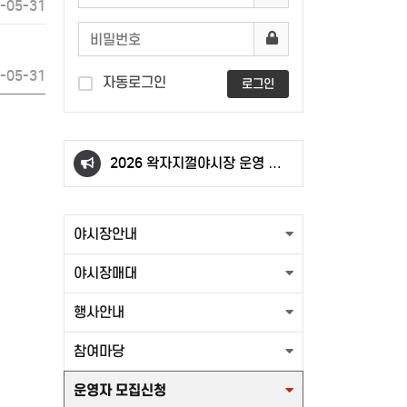
-05-31
-05-31
자동로그인
로그인
맥주축제 전야제 옥상에서 즐기
세요
2026 왁자지껄야시장 운영 주민
안내문
2026년 왁자지껄홍천야시장 홍
야시장안내
보용부채
2026년 야시장 개막식
야시장매대
_20260719
맥주축제 전야제 옥상에서 즐기
행사안내
세요
2026 왁자지껄야시장 운영 주민
참여마당
운영자 모집신청
안내문
2026년 왁자지껄홍천야시장 홍