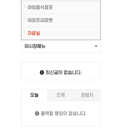
야외음식점포
보용부채
2026년 야시장 개막식
야외프리마켓
_20260719
자료실
야시장메뉴
최신글이 없습니다.
오늘
전체
경험치
출력할 랭킹이 없습니다.